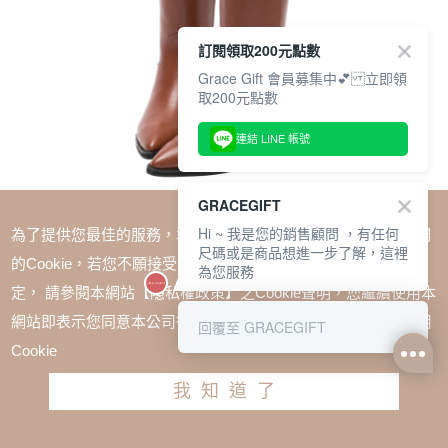
訂閱領取200元點數
Grace Gift 會員募集中💕 立即領
取200元點數
連結 LINE 帳號
GRACEGIFT
Hi ~ 我是您的銷售顧問 ，有任何
為了提供您最佳的服務，本網站會在您的電腦中放置並取用我們
尺碼或是商品想進一步了解，這裡
的Cookie，若您不願接受Cookie時應如何變更電腦的Cookie設
為您服務
定， 請參閱本網站【隱私權政策】之Cookie聲明，您繼續使用本
SALE
網站即表示您同意本公司得按本網站使用條款之Cookie聲明使用
回覆至 GRACEGIFT
1+1=$1488(無法單退)
Cookie
唐葳聯名-尖頭西部中跟長靴 棕
我知道了
TWD $2580
請選擇尺寸
尺寸參考表