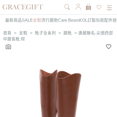
0
最新商品
SALE
女鞋
流行趨勢
Care Bears
KOL訂製
包款
配件
授
首頁
>
女鞋
>
靴子全系列
>
跟靴
>
唐葳聯名-尖頭西部
中跟長靴 棕