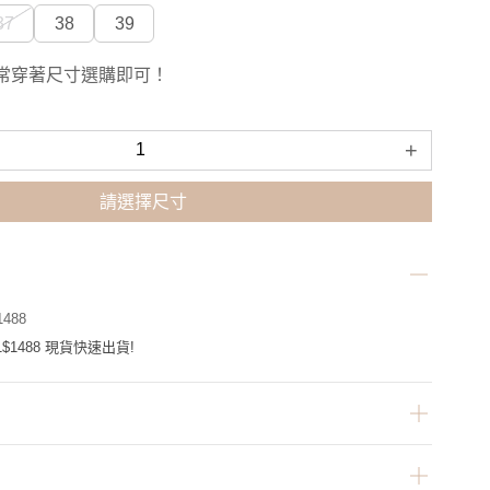
37
38
39
常穿著尺寸選購即可！
+
請選擇尺寸
488
$1488 現貨快速出貨!