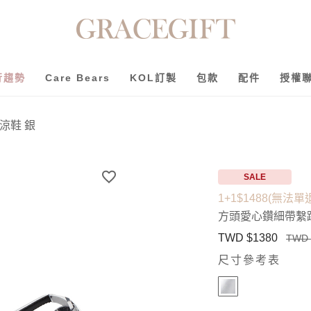
行趨勢
Care Bears
KOL訂製
包款
配件
授權
涼鞋 銀
SALE
1+1$1488(無法單
方頭愛心鑽細帶繫
TWD $1380
TWD 
尺寸參考表