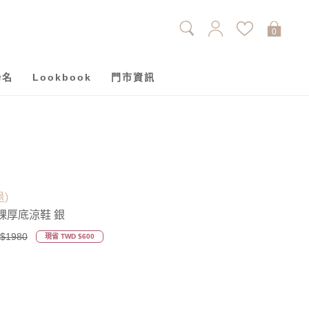
0
聯名
Lookbook
門市資訊
退)
踝厚底涼鞋 銀
$1980
現省 TWD $600