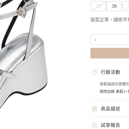
35
36
版型正常，請依平
-
行銷活動
美鞋福袋任兩雙$1
限時加碼 美鞋1+1
商品描述
試穿報告