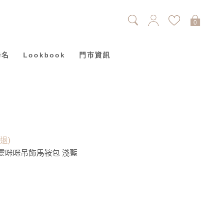
0
聯名
Lookbook
門市資訊
單退)
精靈咪咪吊飾馬鞍包 淺藍