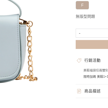
F
無版型問題
-
行銷活動
美鞋福袋任兩雙$1
限時加碼 美鞋1+1
商品描述