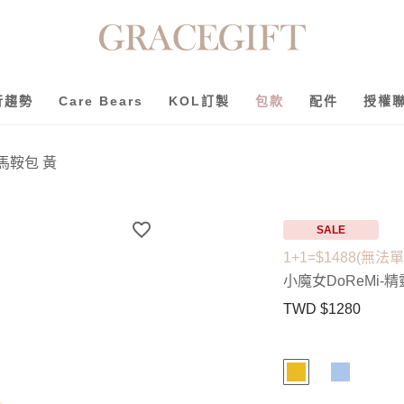
行趨勢
Care Bears
KOL訂製
包款
配件
授權
馬鞍包 黃
SALE
1+1=$1488(無法
小魔女DoReMi-
TWD $1280