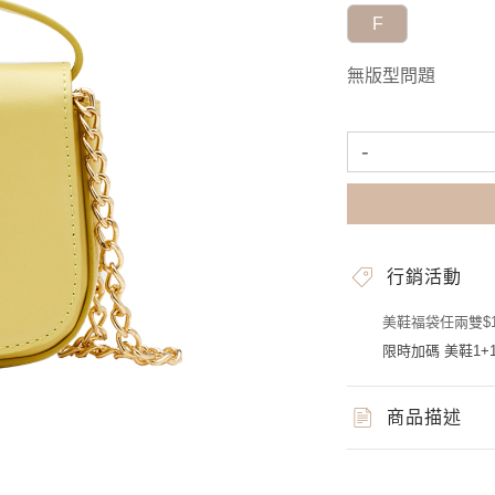
F
無版型問題
-
行銷活動
美鞋福袋任兩雙$1
限時加碼 美鞋1+1
商品描述