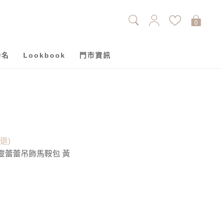
0
聯名
Lookbook
門市資訊
單退)
精靈蕾蕾吊飾馬鞍包 黃