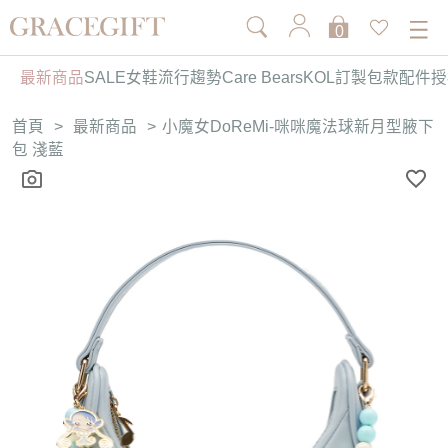
0
最新商品
SALE
女鞋
流行趨勢
Care Bears
KOL訂製
包款
配件
授
首頁
>
最新商品
>
小魔女DoReMi-咪咪魔法球新月型腋下
包 淺藍