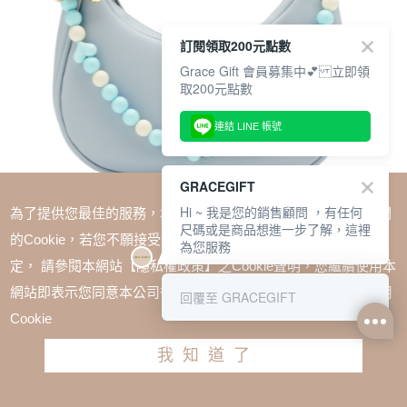
訂閱領取200元點數
Grace Gift 會員募集中💕 立即領
取200元點數
連結 LINE 帳號
GRACEGIFT
Hi ~ 我是您的銷售顧問 ，有任何
為了提供您最佳的服務，本網站會在您的電腦中放置並取用我們
尺碼或是商品想進一步了解，這裡
的Cookie，若您不願接受Cookie時應如何變更電腦的Cookie設
為您服務
定， 請參閱本網站【隱私權政策】之Cookie聲明，您繼續使用本
SALE
網站即表示您同意本公司得按本網站使用條款之Cookie聲明使用
回覆至 GRACEGIFT
1+1=$1488(無法單退)
Cookie
小魔女DoReMi-咪咪魔法球新月型腋下包 淺藍
我知道了
TWD $1380
加入購物車