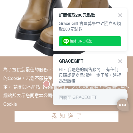
訂閱領取200元點數
Grace Gift 會員募集中💕 立即領
取200元點數
連結 LINE 帳號
GRACEGIFT
Hi ~ 我是您的銷售顧問 ，有任何
為了提供您最佳的服務，本網站會在您的電腦中放置並取用我們
尺碼或是商品想進一步了解，這裡
的Cookie，若您不願接受Cookie時應如何變更電腦的Cookie設
為您服務
定， 請參閱本網站【隱私權政策】之Cookie聲明，您繼續使用本
SALE
網站即表示您同意本公司得按本網站使用條款之Cookie聲明使用
回覆至 GRACEGIFT
薛妞妞聯名-極致修長防水台輕量厚底短靴 卡其
Cookie
TWD $2680
TWD $2278
我知道了
尺寸參考表
請選擇尺寸