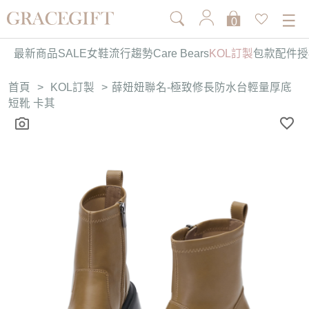
0
最新商品
SALE
女鞋
流行趨勢
Care Bears
KOL訂製
包款
配件
授
首頁
>
KOL訂製
>
薛妞妞聯名-極致修長防水台輕量厚底
短靴 卡其