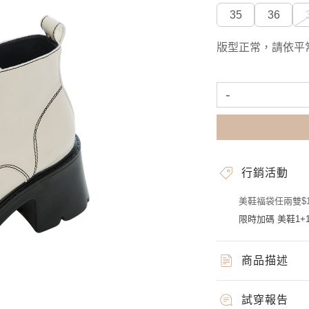
35
36
版型正常，請依平
-
行銷活動
美鞋福袋任兩雙$1
限時加碼 美鞋1+1
商品描述
試穿報告