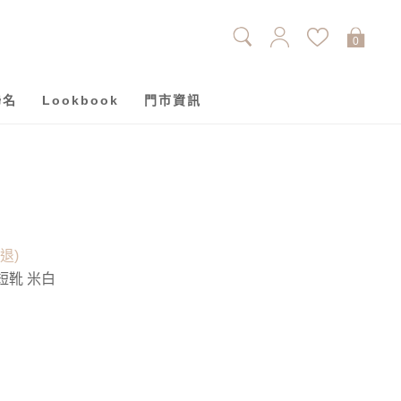
0
聯名
Lookbook
門市資訊
單退)
短靴 米白