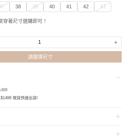
37
38
39
40
41
42
43
常穿著尺寸選購即可！
+
請選擇尺寸
488
$1488 現貨快速出貨!