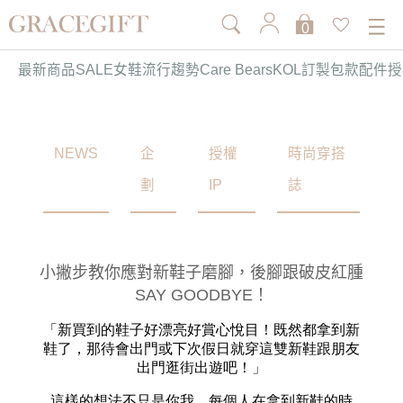
0
最新商品
SALE
女鞋
流行趨勢
Care Bears
KOL訂製
包款
配件
授
NEWS
企
授權
時尚穿搭
劃
IP
誌
小撇步教你應對新鞋子磨腳，後腳跟破皮紅腫
SAY GOODBYE！