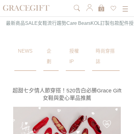
0
最新商品
SALE
女鞋
流行趨勢
Care Bears
KOL訂製
包款
配件
授
NEWS
企
授權
時尚穿搭
劃
IP
誌
超甜七夕情人節穿搭！520告白必勝Grace Gift
女鞋與愛心單品推薦