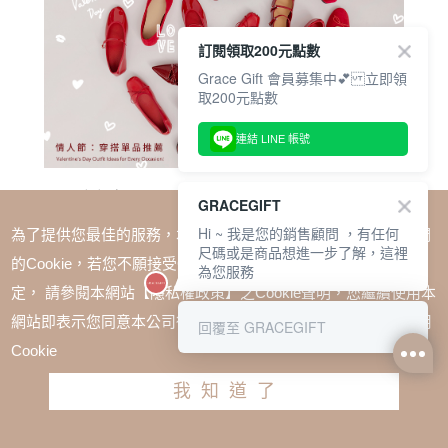
訂閱領取200元點數
Grace Gift 會員募集中💕 立即領
取200元點數
連結 LINE 帳號
GRACEGIFT
Hi ~ 我是您的銷售顧問 ，有任何
為了提供您最佳的服務，本網站會在您的電腦中放置並取用我們
尺碼或是商品想進一步了解，這裡
的Cookie，若您不願接受Cookie時應如何變更電腦的Cookie設
為您服務
定， 請參閱本網站【隱私權政策】之Cookie聲明，您繼續使用本
網站即表示您同意本公司得按本網站使用條款之Cookie聲明使用
回覆至 GRACEGIFT
Cookie
我知道了