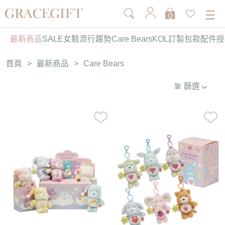
0
最新商品
SALE
女鞋
流行趨勢
Care Bears
KOL訂製
包款
配件
授
首頁
>
最新商品
>
Care Bears
篩選