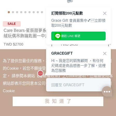
訂閱領取200元點數
Grace Gift 會員募集中💕 立即領
SALE
SALE
取200元點數
Care Bears-星辰甜夢系列毛
Care Bears & Cousins-星星
絨玩偶吊飾鑰匙圈一中盒
朋友毛絨玩偶吊飾鑰匙圈盲
連結 LINE 帳號
盒
TWD $2700
TWD $450
GRACEGIFT
Hi ~ 我是您的銷售顧問 ，有任何
為了提供您最佳的服務，本網站會在您的電腦中放置並取用我們
尺碼或是商品想進一步了解，這裡
的Cookie，若您不願接受Cookie時應如何變更電腦的Cookie設
為您服務
定， 請參閱本網站【隱私權政策】之Cookie聲明，您繼續使用本
網站即表示您同意本公司得按本網站使用條款之Cookie聲明使用
回覆至 GRACEGIFT
Cookie
我知道了