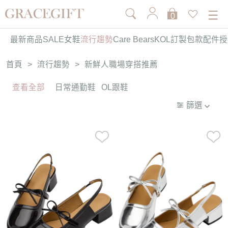
0
最新商品
SALE
女鞋
流行趨勢
Care Bears
KOL訂製
包款
配件
授
首頁
>
流行趨勢
>
新鮮人職場穿搭推薦
查看全部
日常通勤鞋
OL跟鞋
篩選