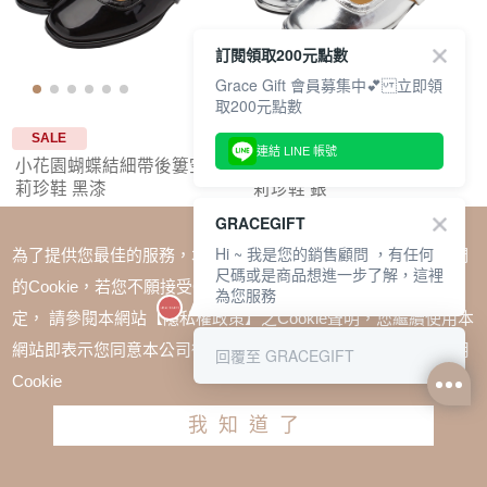
訂閱領取200元點數
Grace Gift 會員募集中💕 立即領
取200元點數
SALE
SALE
連結 LINE 帳號
小花園蝴蝶結細帶後簍空瑪
小花園蝴蝶結細帶後簍空瑪
莉珍鞋 黑漆
莉珍鞋 銀
GRACEGIFT
TWD $1880
TWD $1280
TWD $1880
TWD $1280
Hi ~ 我是您的銷售顧問 ，有任何
為了提供您最佳的服務，本網站會在您的電腦中放置並取用我們
尺碼或是商品想進一步了解，這裡
的Cookie，若您不願接受Cookie時應如何變更電腦的Cookie設
為您服務
定， 請參閱本網站【隱私權政策】之Cookie聲明，您繼續使用本
網站即表示您同意本公司得按本網站使用條款之Cookie聲明使用
回覆至 GRACEGIFT
Cookie
我知道了