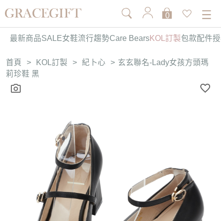
0
最新商品
SALE
女鞋
流行趨勢
Care Bears
KOL訂製
包款
配件
授
首頁
>
KOL訂製
>
紀卜心
>
玄玄聯名-Lady女孩方頭瑪
莉珍鞋 黑