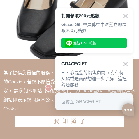
訂閱領取200元點數
Grace Gift 會員募集中💕 立即領
取200元點數
連結 LINE 帳號
GRACEGIFT
Hi ~ 我是您的銷售顧問 ，有任何
為了提供您最佳的服務，本網站會在您的電腦中放置並取用我們
尺碼或是商品想進一步了解，這裡
的Cookie，若您不願接受Cookie時應如何變更電腦的Cookie設
為您服務
定， 請參閱本網站【隱私權政策】之Cookie聲明，您繼續使用本
SALE
網站即表示您同意本公司得按本網站使用條款之Cookie聲明使用
回覆至 GRACEGIFT
玄玄聯名-Lady女孩方頭瑪莉珍鞋 黑
Cookie
TWD $2280
TWD $1938
我知道了
尺寸參考表
請選擇尺寸