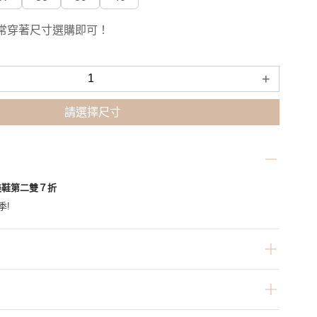
常穿著尺寸選購即可！
+
請選擇尺寸
美鞋第二雙７折
季!