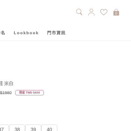
0
聯名
Lookbook
門市資訊
鞋 米白
$1980
現省 TWD $600
37
38
39
40