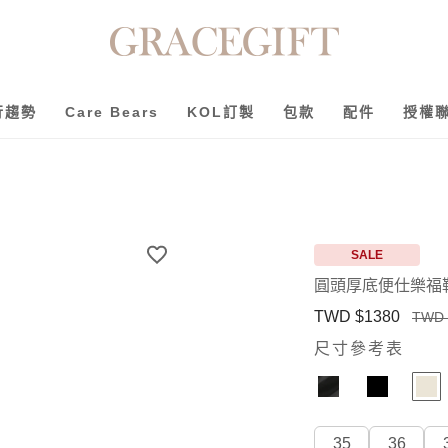
行趨勢
Care Bears
KOL訂製
包款
配件
授權
SALE
圓頭厚底便仕樂福
TWD $1380
TWD 
尺寸參考表
35
36