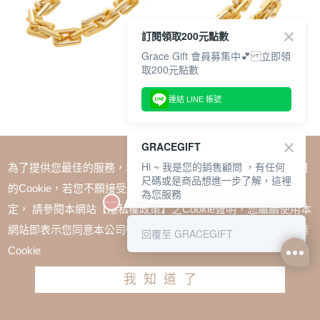
訂閱領取200元點數
Grace Gift 會員募集中💕 立即領
取200元點數
連結 LINE 帳號
GRACEGIFT
Hi ~ 我是您的銷售顧問 ，有任何
為了提供您最佳的服務，本網站會在您的電腦中放置並取用我們
尺碼或是商品想進一步了解，這裡
的Cookie，若您不願接受Cookie時應如何變更電腦的Cookie設
為您服務
定， 請參閱本網站【隱私權政策】之Cookie聲明，您繼續使用本
SALE
網站即表示您同意本公司得按本網站使用條款之Cookie聲明使用
回覆至 GRACEGIFT
唐葳聯名-金屬粗鍊條背帶 金
Cookie
TWD $199
TWD $169
我知道了
加入購物車