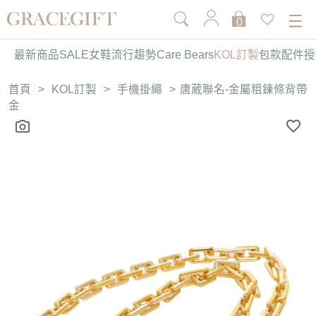
0
最新商品
SALE
女鞋
流行趨勢
Care Bears
KOL訂製
包款
配件
授
首頁
>
KOL訂製
>
手機掛繩
>
唐葳聯名-金屬粗鍊條背帶
金