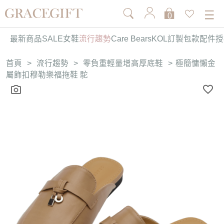
0
最新商品
SALE
女鞋
流行趨勢
Care Bears
KOL訂製
包款
配件
授
首頁
>
流行趨勢
>
零負重輕量增高厚底鞋
>
極簡慵懶金
屬飾扣穆勒樂福拖鞋 駝