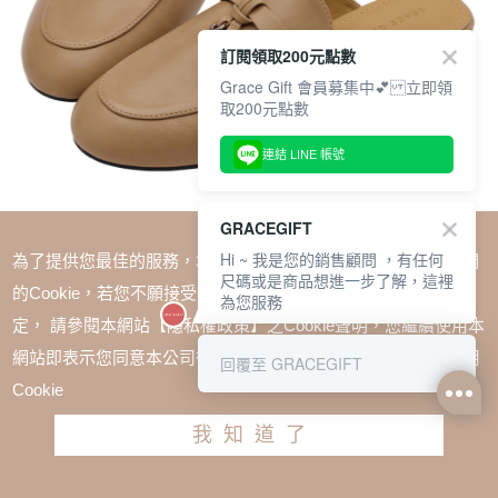
訂閱領取200元點數
Grace Gift 會員募集中💕 立即領
取200元點數
連結 LINE 帳號
GRACEGIFT
Hi ~ 我是您的銷售顧問 ，有任何
為了提供您最佳的服務，本網站會在您的電腦中放置並取用我們
尺碼或是商品想進一步了解，這裡
的Cookie，若您不願接受Cookie時應如何變更電腦的Cookie設
為您服務
定， 請參閱本網站【隱私權政策】之Cookie聲明，您繼續使用本
SALE
網站即表示您同意本公司得按本網站使用條款之Cookie聲明使用
回覆至 GRACEGIFT
極簡慵懶金屬飾扣穆勒樂福拖鞋 駝
Cookie
TWD $1980
TWD $1380
我知道了
尺寸參考表
請選擇尺寸