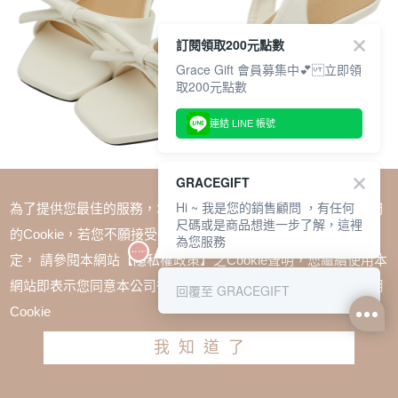
訂閱領取200元點數
Grace Gift 會員募集中💕 立即領
取200元點數
連結 LINE 帳號
GRACEGIFT
Hi ~ 我是您的銷售顧問 ，有任何
為了提供您最佳的服務，本網站會在您的電腦中放置並取用我們
尺碼或是商品想進一步了解，這裡
的Cookie，若您不願接受Cookie時應如何變更電腦的Cookie設
為您服務
定， 請參閱本網站【隱私權政策】之Cookie聲明，您繼續使用本
SALE
網站即表示您同意本公司得按本網站使用條款之Cookie聲明使用
回覆至 GRACEGIFT
法式柔感蝴蝶結方頭細跟涼鞋 米白
Cookie
TWD $1980
TWD $1380
我知道了
尺寸參考表
請選擇尺寸