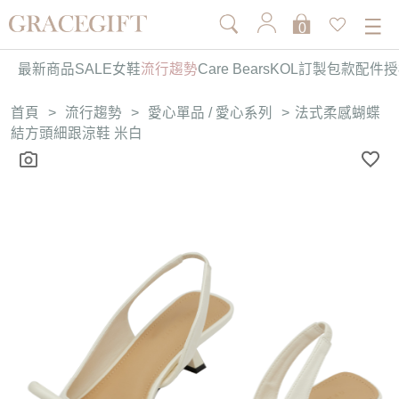
0
最新商品
SALE
女鞋
流行趨勢
Care Bears
KOL訂製
包款
配件
授
首頁
>
流行趨勢
>
愛心單品 / 愛心系列
>
法式柔感蝴蝶
結方頭細跟涼鞋 米白