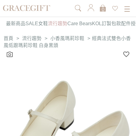
0
最新商品
SALE
女鞋
流行趨勢
Care Bears
KOL訂製
包款
配件
授
首頁
>
流行趨勢
>
小香風瑪莉珍鞋
>
經典法式雙色小香
風低跟瑪莉珍鞋 白身黑頭