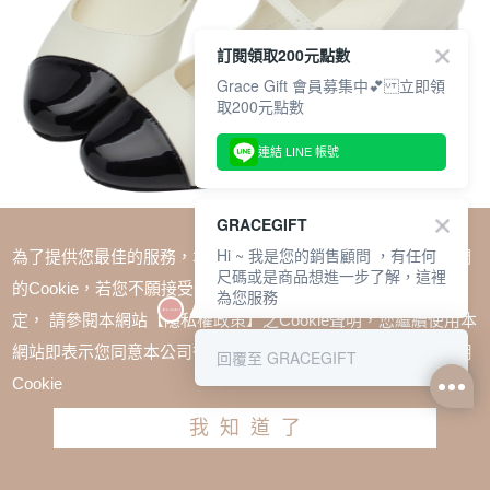
訂閱領取200元點數
Grace Gift 會員募集中💕 立即領
取200元點數
連結 LINE 帳號
GRACEGIFT
Hi ~ 我是您的銷售顧問 ，有任何
為了提供您最佳的服務，本網站會在您的電腦中放置並取用我們
尺碼或是商品想進一步了解，這裡
的Cookie，若您不願接受Cookie時應如何變更電腦的Cookie設
為您服務
定， 請參閱本網站【隱私權政策】之Cookie聲明，您繼續使用本
SALE
網站即表示您同意本公司得按本網站使用條款之Cookie聲明使用
回覆至 GRACEGIFT
經典法式雙色小香風低跟瑪莉珍鞋 白身黑頭
Cookie
TWD $1780
TWD $1180
我知道了
尺寸參考表
請選擇尺寸