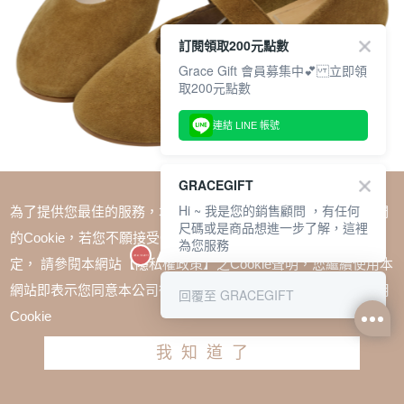
訂閱領取200元點數
Grace Gift 會員募集中💕 立即領
取200元點數
連結 LINE 帳號
GRACEGIFT
Hi ~ 我是您的銷售顧問 ，有任何
為了提供您最佳的服務，本網站會在您的電腦中放置並取用我們
尺碼或是商品想進一步了解，這裡
的Cookie，若您不願接受Cookie時應如何變更電腦的Cookie設
為您服務
定， 請參閱本網站【隱私權政策】之Cookie聲明，您繼續使用本
SALE
網站即表示您同意本公司得按本網站使用條款之Cookie聲明使用
回覆至 GRACEGIFT
精品級金屬方釦真皮平底瑪莉珍鞋 棕
Cookie
TWD $2480
TWD $1880
我知道了
尺寸參考表
請選擇尺寸