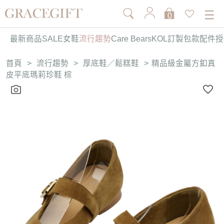
0
最新商品
SALE
女鞋
流行趨勢
Care Bears
KOL訂製
包款
配件
授
首頁
>
流行趨勢
>
厚底鞋／鬆糕鞋
>
精品級金屬方釦真
皮平底瑪莉珍鞋 棕