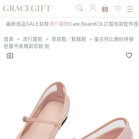
0
最新商品
SALE
女鞋
流行趨勢
Care Bears
KOL訂製
包款
配件
授
首頁
>
流行趨勢
>
厚底鞋／鬆糕鞋
>
復古芭比網紗拼接
芭蕾平底瑪莉珍鞋 粉