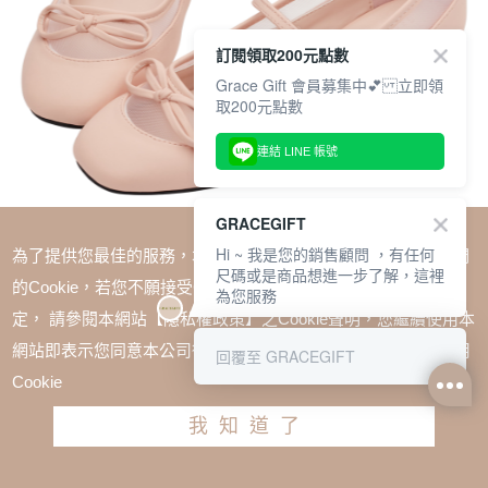
訂閱領取200元點數
Grace Gift 會員募集中💕 立即領
取200元點數
連結 LINE 帳號
GRACEGIFT
Hi ~ 我是您的銷售顧問 ，有任何
為了提供您最佳的服務，本網站會在您的電腦中放置並取用我們
尺碼或是商品想進一步了解，這裡
的Cookie，若您不願接受Cookie時應如何變更電腦的Cookie設
為您服務
定， 請參閱本網站【隱私權政策】之Cookie聲明，您繼續使用本
SALE
網站即表示您同意本公司得按本網站使用條款之Cookie聲明使用
回覆至 GRACEGIFT
復古芭比網紗拼接芭蕾平底瑪莉珍鞋 粉
Cookie
TWD $1880
TWD $1280
我知道了
尺寸參考表
請選擇尺寸