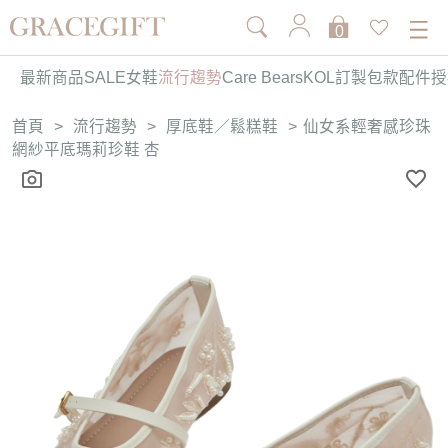
0
最新商品
SALE
女鞋
流行趨勢
Care Bears
KOL訂製
包款
配件
授
首頁
>
流行趨勢
>
厚底鞋／鬆糕鞋
>
仙女系輕奢感珍珠
網紗平底瑪莉珍鞋 杏