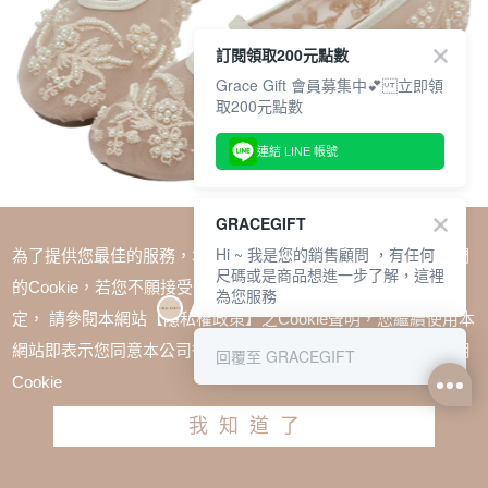
訂閱領取200元點數
Grace Gift 會員募集中💕 立即領
取200元點數
連結 LINE 帳號
GRACEGIFT
Hi ~ 我是您的銷售顧問 ，有任何
為了提供您最佳的服務，本網站會在您的電腦中放置並取用我們
尺碼或是商品想進一步了解，這裡
的Cookie，若您不願接受Cookie時應如何變更電腦的Cookie設
為您服務
定， 請參閱本網站【隱私權政策】之Cookie聲明，您繼續使用本
SALE
網站即表示您同意本公司得按本網站使用條款之Cookie聲明使用
回覆至 GRACEGIFT
1+1=$1488(無法單退)
Cookie
仙女系輕奢感珍珠網紗平底瑪莉珍鞋 杏
我知道了
TWD $1880
TWD $1280
請選擇尺寸
尺寸參考表