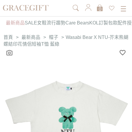
0
最新商品
SALE
女鞋
流行趨勢
Care Bears
KOL訂製
包款
配件
授
首頁
>
最新商品
>
帽子
>
Wasabi Bear X NTU-芥末熊蝴
蝶結印花情侶短袖T恤 藍綠