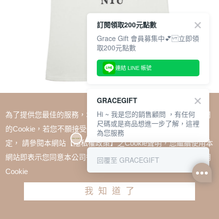
訂閱領取200元點數
Grace Gift 會員募集中💕 立即領
取200元點數
連結 LINE 帳號
GRACEGIFT
Hi ~ 我是您的銷售顧問 ，有任何
為了提供您最佳的服務，本網站會在您的電腦中放置並取用我們
尺碼或是商品想進一步了解，這裡
的Cookie，若您不願接受Cookie時應如何變更電腦的Cookie設
為您服務
定， 請參閱本網站【隱私權政策】之Cookie聲明，您繼續使用本
SALE
網站即表示您同意本公司得按本網站使用條款之Cookie聲明使用
回覆至 GRACEGIFT
Wasabi Bear X NTU-芥末熊蝴蝶結印花情侶短袖T恤 藍
Cookie
綠
我知道了
TWD $680
請選擇尺寸