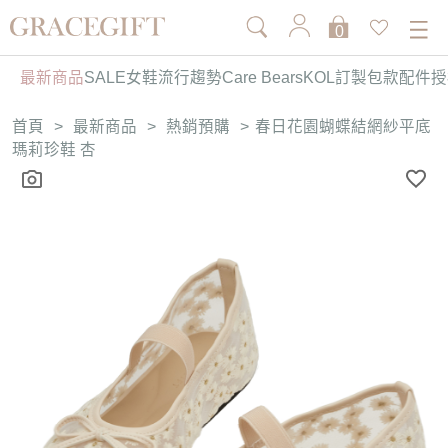
0
最新商品
SALE
女鞋
流行趨勢
Care Bears
KOL訂製
包款
配件
授
首頁
>
最新商品
>
熱銷預購
>
春日花園蝴蝶結網紗平底
瑪莉珍鞋 杏