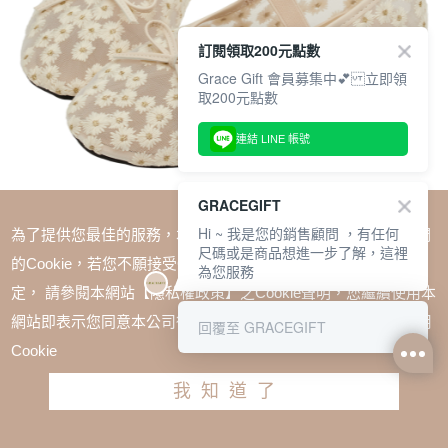
訂閱領取200元點數
Grace Gift 會員募集中💕 立即領
取200元點數
連結 LINE 帳號
GRACEGIFT
Hi ~ 我是您的銷售顧問 ，有任何
為了提供您最佳的服務，本網站會在您的電腦中放置並取用我們
尺碼或是商品想進一步了解，這裡
的Cookie，若您不願接受Cookie時應如何變更電腦的Cookie設
為您服務
定， 請參閱本網站【隱私權政策】之Cookie聲明，您繼續使用本
SALE
網站即表示您同意本公司得按本網站使用條款之Cookie聲明使用
回覆至 GRACEGIFT
春日花園蝴蝶結網紗平底瑪莉珍鞋 杏
Cookie
TWD $1880
TWD $1280
我知道了
尺寸參考表
請選擇尺寸