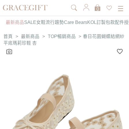
0
最新商品
SALE
女鞋
流行趨勢
Care Bears
KOL訂製
包款
配件
授
首頁
>
最新商品
>
TOP暢銷商品
>
春日花園蝴蝶結網紗
平底瑪莉珍鞋 杏