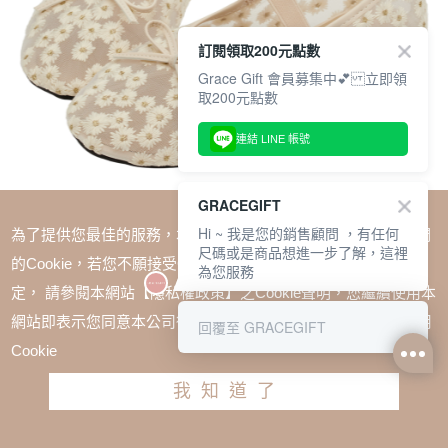
訂閱領取200元點數
Grace Gift 會員募集中💕 立即領
取200元點數
連結 LINE 帳號
GRACEGIFT
Hi ~ 我是您的銷售顧問 ，有任何
為了提供您最佳的服務，本網站會在您的電腦中放置並取用我們
尺碼或是商品想進一步了解，這裡
的Cookie，若您不願接受Cookie時應如何變更電腦的Cookie設
為您服務
定， 請參閱本網站【隱私權政策】之Cookie聲明，您繼續使用本
SALE
網站即表示您同意本公司得按本網站使用條款之Cookie聲明使用
回覆至 GRACEGIFT
春日花園蝴蝶結網紗平底瑪莉珍鞋 杏
Cookie
TWD $1880
TWD $1280
我知道了
尺寸參考表
請選擇尺寸