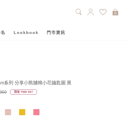
0
聯名
Lookbook
門市資訊
Blossom系列 分享小熊鋪棉小花鑰匙圈 黑
350
現省 TWD $87