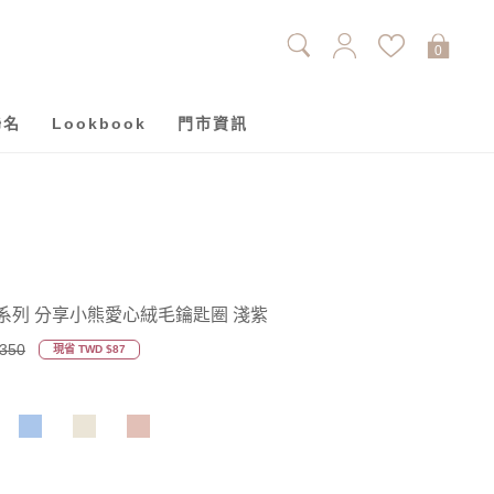
0
聯名
Lookbook
門市資訊
Cupid系列 分享小熊愛心絨毛鑰匙圈 淺紫
350
現省 TWD $87