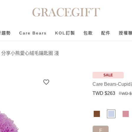
行趨勢
Care Bears
KOL訂製
包款
配件
授權
id系列 分享小熊愛心絨毛鑰匙圈 淺
SALE
Care Bears-
TWD $263
TWD $
F