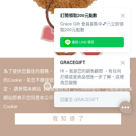
訂閱領取200元點數
Grace Gift 會員募集中💕 立即領
取200元點數
連結 LINE 帳號
GRACEGIFT
Hi ~ 我是您的銷售顧問 ，有任何
為了提供您最佳的服務，本網站會在您的電腦中放置並取用我們
尺碼或是商品想進一步了解，這裡
的Cookie，若您不願接受Cookie時應如何變更電腦的Cookie設
為您服務
定， 請參閱本網站【隱私權政策】之Cookie聲明，您繼續使用本
SALE
網站即表示您同意本公司得按本網站使用條款之Cookie聲明使用
回覆至 GRACEGIFT
Care Bears-Cupid系列 溫柔小熊愛心絨毛鑰匙圈 棕
Cookie
TWD $350
TWD $263
我知道了
加入購物車