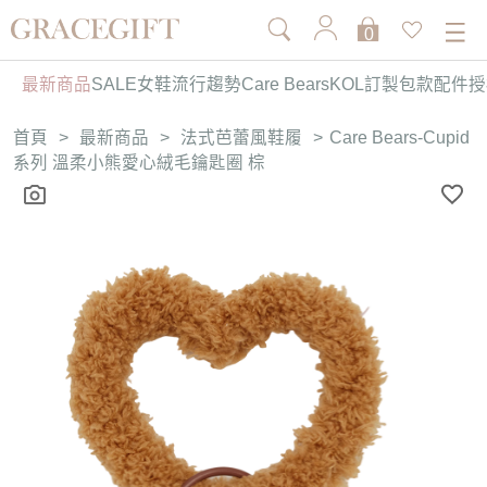
0
最新商品
SALE
女鞋
流行趨勢
Care Bears
KOL訂製
包款
配件
授
首頁
>
最新商品
>
法式芭蕾風鞋履
>
Care Bears-Cupid
系列 溫柔小熊愛心絨毛鑰匙圈 棕