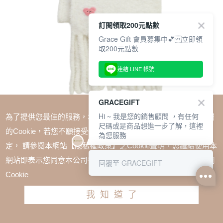
訂閱領取200元點數
Grace Gift 會員募集中💕 立即領
取200元點數
連結 LINE 帳號
GRACEGIFT
Hi ~ 我是您的銷售顧問 ，有任何
為了提供您最佳的服務，本網站會在您的電腦中放置並取用我們
尺碼或是商品想進一步了解，這裡
的Cookie，若您不願接受Cookie時應如何變更電腦的Cookie設
為您服務
定， 請參閱本網站【隱私權政策】之Cookie聲明，您繼續使用本
SALE
網站即表示您同意本公司得按本網站使用條款之Cookie聲明使用
回覆至 GRACEGIFT
Wasabi Bear-粉芥末熊顆粒仿羊毛流蘇圍巾 白
Cookie
TWD $780
TWD $585
我知道了
加入購物車