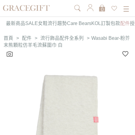
0
最新商品
SALE
女鞋
流行趨勢
Care Bears
KOL訂製
包款
配件
授
首頁
>
配件
>
流行飾品配件全系列
>
Wasabi Bear-粉芥
末熊顆粒仿羊毛流蘇圍巾 白