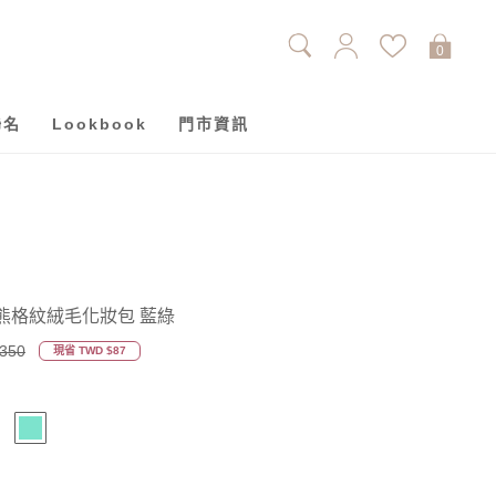
0
聯名
Lookbook
門市資訊
-芥末熊格紋絨毛化妝包 藍綠
350
現省 TWD $87