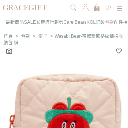
0
最新商品
SALE
女鞋
流行趨勢
Care Bears
KOL訂製
包款
配件
授
首頁
>
包款
>
帽子
>
Wasabi Bear-辣椒醬熊格紋鋪棉收
納包 粉