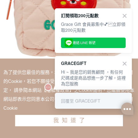
訂閱領取200元點數
Grace Gift 會員募集中💕 立即領
取200元點數
連結 LINE 帳號
GRACEGIFT
Hi ~ 我是您的銷售顧問 ，有任何
為了提供您最佳的服務，本網站會在您的電腦中放置並取用我們
尺碼或是商品想進一步了解，這裡
的Cookie，若您不願接受Cookie時應如何變更電腦的Cookie設
為您服務
定， 請參閱本網站【隱私權政策】之Cookie聲明，您繼續使用本
SALE
網站即表示您同意本公司得按本網站使用條款之Cookie聲明使用
回覆至 GRACEGIFT
Wasabi Bear-辣椒醬熊格紋鋪棉收納包 粉
Cookie
TWD $350
TWD $263
我知道了
加入購物車