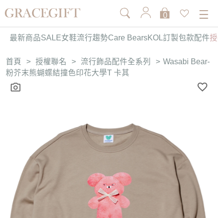
0
最新商品
SALE
女鞋
流行趨勢
Care Bears
KOL訂製
包款
配件
授
首頁
>
授權聯名
>
流行飾品配件全系列
>
Wasabi Bear-
粉芥末熊蝴蝶結撞色印花大學T 卡其