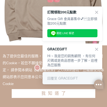
訂閱領取200元點數
Grace Gift 會員募集中💕 立即領
取200元點數
連結 LINE 帳號
GRACEGIFT
Hi ~ 我是您的銷售顧問 ，有任何
為了提供您最佳的服務，本網站會在您的電腦中放置並取用我們
尺碼或是商品想進一步了解，這裡
的Cookie，若您不願接受Cookie時應如何變更電腦的Cookie設
為您服務
定， 請參閱本網站【隱私權政策】之Cookie聲明，您繼續使用本
SALE
網站即表示您同意本公司得按本網站使用條款之Cookie聲明使用
回覆至 GRACEGIFT
Wasabi Bear-粉芥末熊蝴蝶結撞色印花大學T 卡其
Cookie
TWD $1280
TWD $960
我知道了
加入購物車