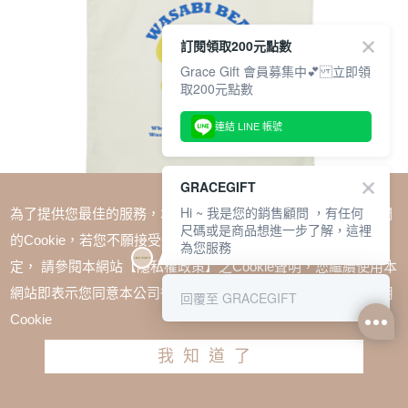
訂閱領取200元點數
Grace Gift 會員募集中💕 立即領
取200元點數
連結 LINE 帳號
GRACEGIFT
Hi ~ 我是您的銷售顧問 ，有任何
為了提供您最佳的服務，本網站會在您的電腦中放置並取用我們
尺碼或是商品想進一步了解，這裡
的Cookie，若您不願接受Cookie時應如何變更電腦的Cookie設
為您服務
定， 請參閱本網站【隱私權政策】之Cookie聲明，您繼續使用本
SALE
網站即表示您同意本公司得按本網站使用條款之Cookie聲明使用
回覆至 GRACEGIFT
Wasabi Bear-黃芥末熊印花日常帆布包 黃
Cookie
TWD $480
TWD $360
我知道了
加入購物車