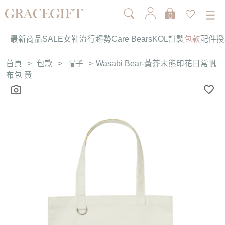
0
最新商品
SALE
女鞋
流行趨勢
Care Bears
KOL訂製
包款
配件
授
首頁
>
包款
>
帽子
>
Wasabi Bear-黃芥末熊印花日常帆
布包 黃