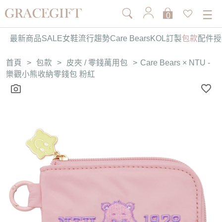
0
最新商品
SALE
女鞋
流行趨勢
Care Bears
KOL訂製
包款
配件
授
首頁
>
包款
>
皮夾 / 零錢萬用包
>
Care Bears × NTU -
樂觀小熊收納零錢包 粉紅