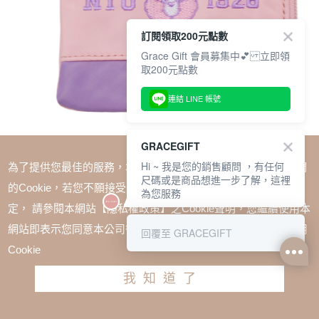
訂閱領取200元點數
Grace Gift 會員募集中💕 立即領
取200元點數
連結 LINE 帳號
GRACEGIFT
Hi ~ 我是您的銷售顧問 ，有任何
為了提供您最佳的服務，本網站會在您的電腦中放置並取用我們
尺碼或是商品想進一步了解，這裡
的Cookie，若您不願接受Cookie時應如何變更電腦的Cookie設
為您服務
定， 請參閱本網站【隱私權政策】之Cookie聲明，您繼續使用本
SALE
網站即表示您同意本公司得按本網站使用條款之Cookie聲明使用
回覆至 GRACEGIFT
Care Bears × NTU -樂觀小熊收納零錢包 粉紅
Cookie
TWD $480
我知道了
加入購物車