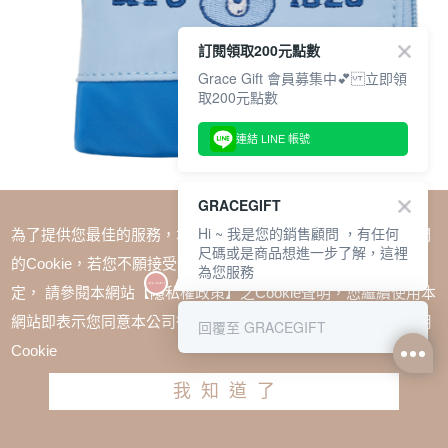
訂閱領取200元點數
Grace Gift 會員募集中💕 立即領
取200元點數
連結 LINE 帳號
GRACEGIFT
Hi ~ 我是您的銷售顧問 ，有任何
為了提供您最佳的服務，本網站會在您的電腦中放置並取用我們
尺碼或是商品想進一步了解，這裡
的Cookie，若您不願接受Cookie時應如何變更電腦的Cookie設
為您服務
定， 請參閱本網站【隱私權政策】之Cookie聲明，您繼續使用本
SALE
網站即表示您同意本公司得按本網站使用條款之Cookie聲明使用
回覆至 GRACEGIFT
Care Bears × NTU -牢騷小熊收納零錢包 淺藍
Cookie
TWD $480
我知道了
加入購物車