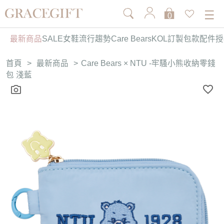
0
最新商品
SALE
女鞋
流行趨勢
Care Bears
KOL訂製
包款
配件
授
首頁
>
最新商品
>
Care Bears × NTU -牢騷小熊收納零錢
包 淺藍