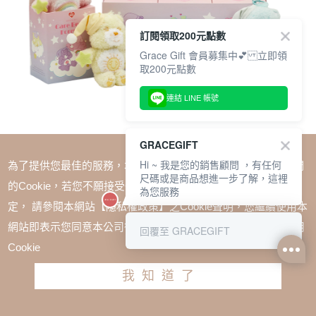
訂閱領取200元點數
Grace Gift 會員募集中💕 立即領
取200元點數
連結 LINE 帳號
GRACEGIFT
Hi ~ 我是您的銷售顧問 ，有任何
為了提供您最佳的服務，本網站會在您的電腦中放置並取用我們
尺碼或是商品想進一步了解，這裡
的Cookie，若您不願接受Cookie時應如何變更電腦的Cookie設
為您服務
定， 請參閱本網站【隱私權政策】之Cookie聲明，您繼續使用本
SALE
網站即表示您同意本公司得按本網站使用條款之Cookie聲明使用
回覆至 GRACEGIFT
Care Bears-星辰甜夢系列毛絨玩偶吊飾鑰匙圈一中盒
Cookie
TWD $2700
我知道了
加入購物車