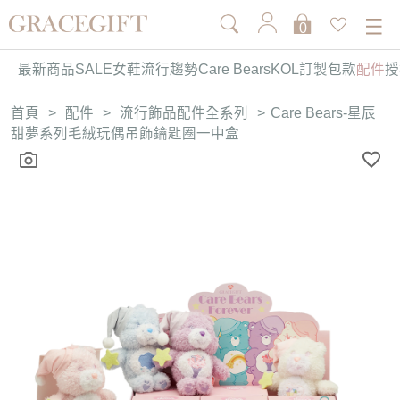
0
最新商品
SALE
女鞋
流行趨勢
Care Bears
KOL訂製
包款
配件
授
首頁
>
配件
>
流行飾品配件全系列
>
Care Bears-星辰
甜夢系列毛絨玩偶吊飾鑰匙圈一中盒