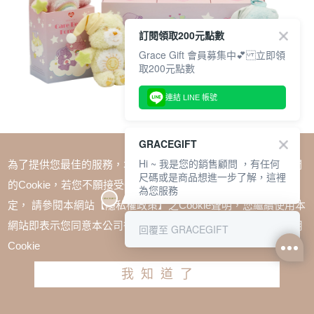
訂閱領取200元點數
Grace Gift 會員募集中💕 立即領
取200元點數
連結 LINE 帳號
GRACEGIFT
Hi ~ 我是您的銷售顧問 ，有任何
為了提供您最佳的服務，本網站會在您的電腦中放置並取用我們
尺碼或是商品想進一步了解，這裡
的Cookie，若您不願接受Cookie時應如何變更電腦的Cookie設
為您服務
定， 請參閱本網站【隱私權政策】之Cookie聲明，您繼續使用本
SALE
網站即表示您同意本公司得按本網站使用條款之Cookie聲明使用
回覆至 GRACEGIFT
Care Bears-星辰甜夢系列毛絨玩偶吊飾鑰匙圈一中盒
Cookie
TWD $2700
我知道了
加入購物車