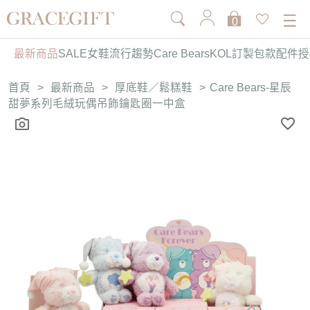
0
最新商品
SALE
女鞋
流行趨勢
Care Bears
KOL訂製
包款
配件
授
首頁
>
最新商品
>
厚底鞋／鬆糕鞋
>
Care Bears-星辰
甜夢系列毛絨玩偶吊飾鑰匙圈一中盒