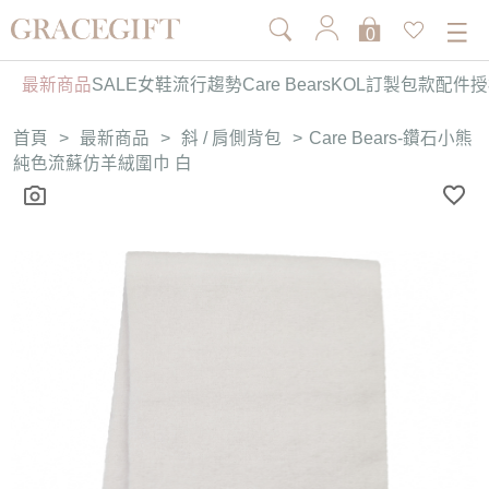
0
最新商品
SALE
女鞋
流行趨勢
Care Bears
KOL訂製
包款
配件
授
首頁
>
最新商品
>
斜 / 肩側背包
>
Care Bears-鑽石小熊
純色流蘇仿羊絨圍巾 白