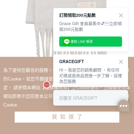
訂閱領取200元點數
Grace Gift 會員募集中💕 立即領
取200元點數
連結 LINE 帳號
GRACEGIFT
Hi ~ 我是您的銷售顧問 ，有任何
為了提供您最佳的服務，本網站會在您的電腦中放置並取用我們
尺碼或是商品想進一步了解，這裡
的Cookie，若您不願接受Cookie時應如何變更電腦的Cookie設
為您服務
定， 請參閱本網站【隱私權政策】之Cookie聲明，您繼續使用本
SALE
網站即表示您同意本公司得按本網站使用條款之Cookie聲明使用
回覆至 GRACEGIFT
Care Bears-鑽石小熊純色流蘇仿羊絨圍巾 白
Cookie
TWD $880
TWD $660
我知道了
加入購物車