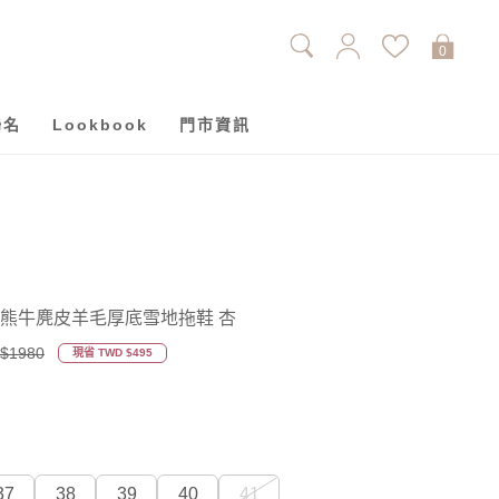
0
聯名
Lookbook
門市資訊
-鑽石小熊牛麂皮羊毛厚底雪地拖鞋 杏
$1980
現省 TWD $495
37
38
39
40
41