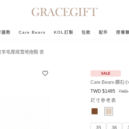
行趨勢
Care Bears
KOL訂製
包款
配件
授權
牛麂皮羊毛厚底雪地拖鞋 杏
SALE
Care Bears
TWD $1485
TWD 
尺寸參考表
35
36