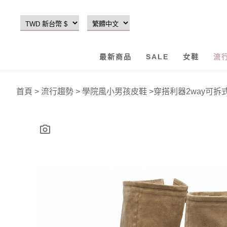
最新商品
SALE
女鞋
流
首頁
>
流行趨勢
>
學院風小男孩皮鞋
>
穿搭利器2way可拆