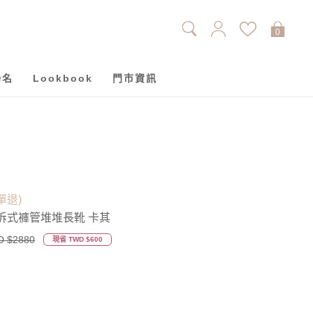
0
聯名
Lookbook
門市資訊
單退)
可拆式褲管堆堆長靴 卡其
 $2880
現省 TWD $600