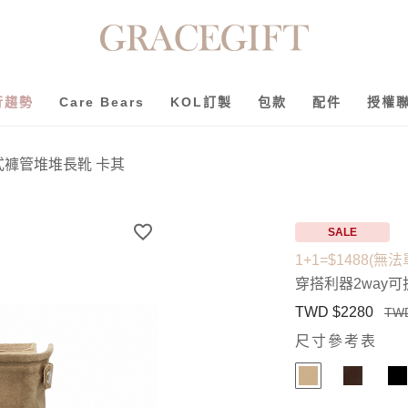
行趨勢
Care Bears
KOL訂製
包款
配件
授權
式褲管堆堆長靴 卡其
SALE
1+1=$1488(無法
穿搭利器2way
TWD $2280
TWD
尺寸參考表