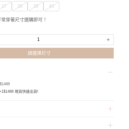
37
38
39
40
平常穿著尺寸選購即可！
+
請選擇尺寸
1488
1$1488 現貨快速出貨!