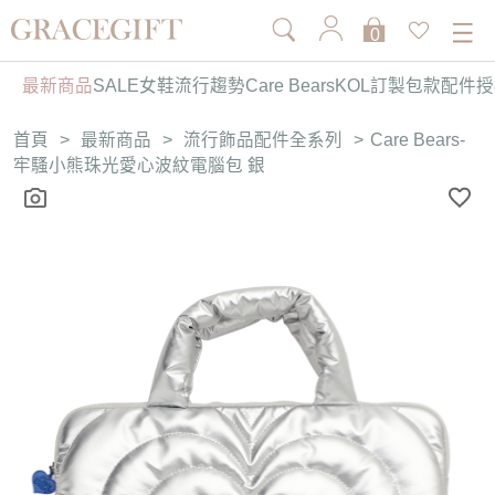
0
最新商品
SALE
女鞋
流行趨勢
Care Bears
KOL訂製
包款
配件
授
首頁
>
最新商品
>
流行飾品配件全系列
>
Care Bears-
牢騷小熊珠光愛心波紋電腦包 銀