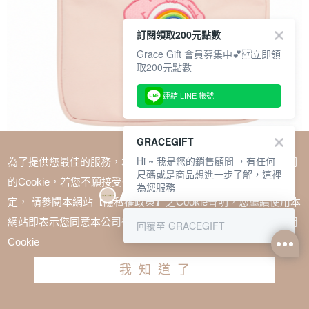
訂閱領取200元點數
Grace Gift 會員募集中💕 立即領
取200元點數
連結 LINE 帳號
GRACEGIFT
Hi ~ 我是您的銷售顧問 ，有任何
為了提供您最佳的服務，本網站會在您的電腦中放置並取用我們
尺碼或是商品想進一步了解，這裡
的Cookie，若您不願接受Cookie時應如何變更電腦的Cookie設
為您服務
定， 請參閱本網站【隱私權政策】之Cookie聲明，您繼續使用本
SALE
Care Bears-樂觀小熊空氣平板收納包 粉紅
網站即表示您同意本公司得按本網站使用條款之Cookie聲明使用
回覆至 GRACEGIFT
TWD $880
TWD $660
Cookie
我知道了
加入購物車