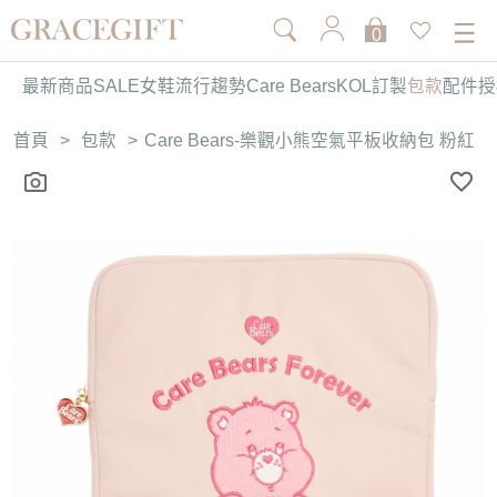
0
最新商品
SALE
女鞋
流行趨勢
Care Bears
KOL訂製
包款
配件
授
首頁
>
包款
>
Care Bears-樂觀小熊空氣平板收納包 粉紅