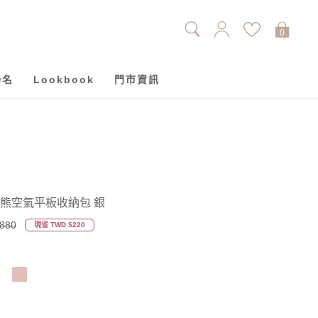
0
聯名
Lookbook
門市資訊
牢騷小熊空氣平板收納包 銀
880
現省 TWD $220