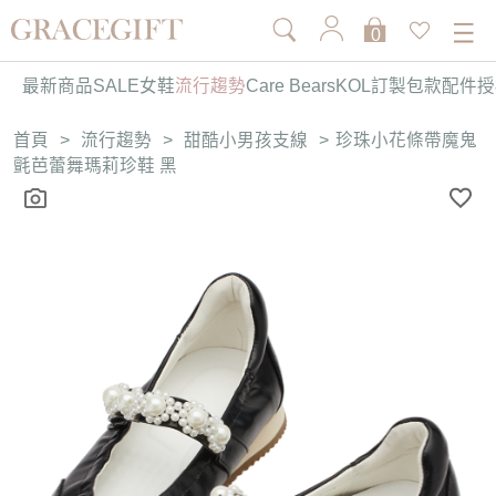
0
最新商品
SALE
女鞋
流行趨勢
Care Bears
KOL訂製
包款
配件
授
首頁
>
流行趨勢
>
甜酷小男孩支線
>
珍珠小花條帶魔鬼
氈芭蕾舞瑪莉珍鞋 黑