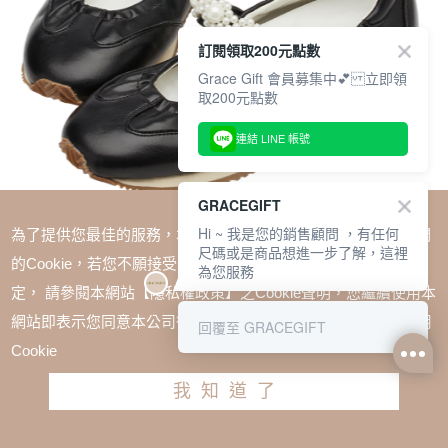
訂閱領取200元點數
Grace Gift 會員募集中💕 立即領
取200元點數
連結 LINE 帳號
GRACEGIFT
Hi ~ 我是您的銷售顧問 ，有任何
為了提供您最佳的服務，本網站會在您的電腦中放置並取用我們
尺碼或是商品想進一步了解，這裡
的Cookie，若您不願接受Cookie時應如何變更電腦的Cookie設
為您服務
定， 請參閱本網站【隱私權政策】之Cookie聲明，您繼續使用本
SALE
網站即表示您同意本公司得按本網站使用條款之Cookie聲明使用
回覆至 GRACEGIFT
珍珠小花條帶魔鬼氈芭蕾舞瑪莉珍鞋 黑
Cookie
TWD $2980
TWD $2380
我知道了
尺寸參考表
請選擇尺寸