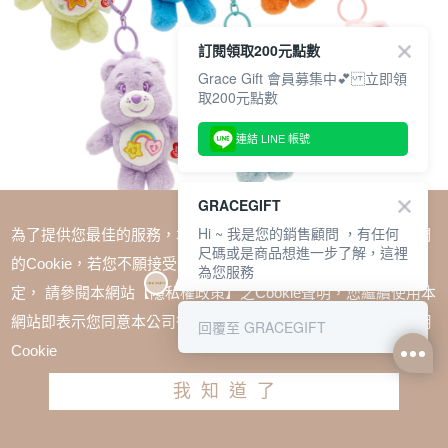
訂閱領取200元點數
Grace Gift 會員募集中💕 立即領
取200元點數
連結 LINE 帳號
GRACEGIFT
Hi ~ 我是您的銷售顧問 ，有任何
為了提供您最佳的服務，本網站會在您的電腦中放置並取用我們
尺碼或是商品想進一步了解，這裡
的Cookie，若您不願接受Cookie時應如何變更電腦的Cookie設
為您服務
定， 請參閱本網站【隱私權政策】之Cookie聲明，您繼續使用本
SALE
網站即表示您同意本公司得按本網站使用條款之Cookie聲明使用
回覆至 GRACEGIFT
Care Bears-節慶派對毛絨玩偶吊飾鑰匙圈盲盒
Cookie
TWD $450
我知道了
加入購物車