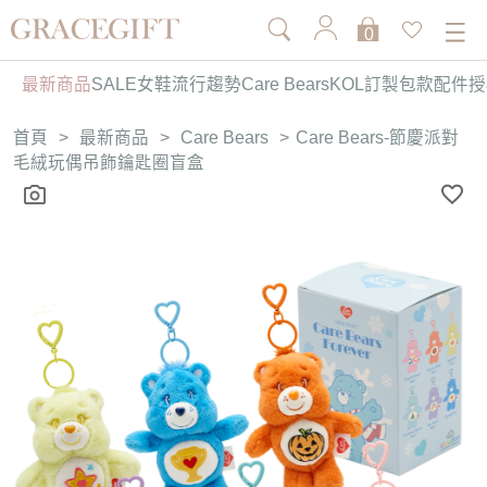
0
最新商品
SALE
女鞋
流行趨勢
Care Bears
KOL訂製
包款
配件
授
首頁
>
最新商品
>
Care Bears
>
Care Bears-節慶派對
毛絨玩偶吊飾鑰匙圈盲盒