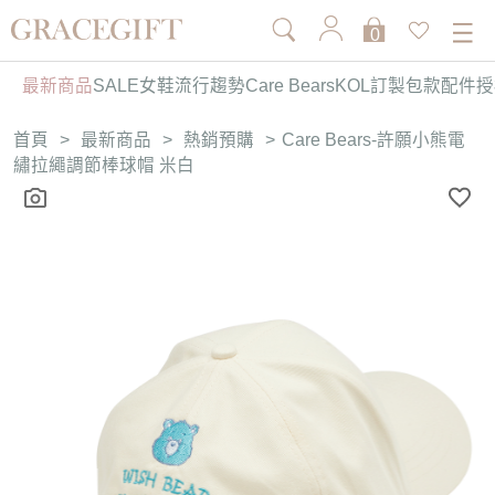
0
最新商品
SALE
女鞋
流行趨勢
Care Bears
KOL訂製
包款
配件
授
首頁
>
最新商品
>
熱銷預購
>
Care Bears-許願小熊電
繡拉繩調節棒球帽 米白