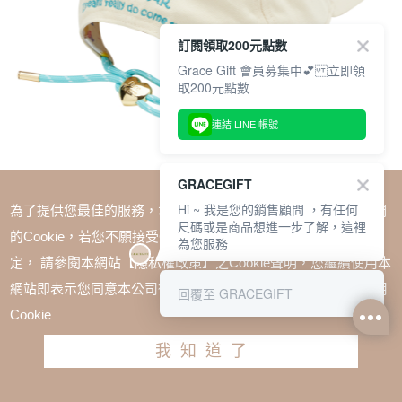
訂閱領取200元點數
Grace Gift 會員募集中💕 立即領
取200元點數
連結 LINE 帳號
GRACEGIFT
Hi ~ 我是您的銷售顧問 ，有任何
為了提供您最佳的服務，本網站會在您的電腦中放置並取用我們
尺碼或是商品想進一步了解，這裡
的Cookie，若您不願接受Cookie時應如何變更電腦的Cookie設
為您服務
定， 請參閱本網站【隱私權政策】之Cookie聲明，您繼續使用本
SALE
網站即表示您同意本公司得按本網站使用條款之Cookie聲明使用
回覆至 GRACEGIFT
Care Bears-許願小熊電繡拉繩調節棒球帽 米白
Cookie
TWD $680
TWD $510
我知道了
請選擇尺寸