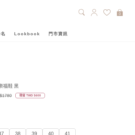
0
聯名
Lookbook
門市資訊
樂福鞋 黑
$1780
現省 TWD $600
37
38
39
40
41