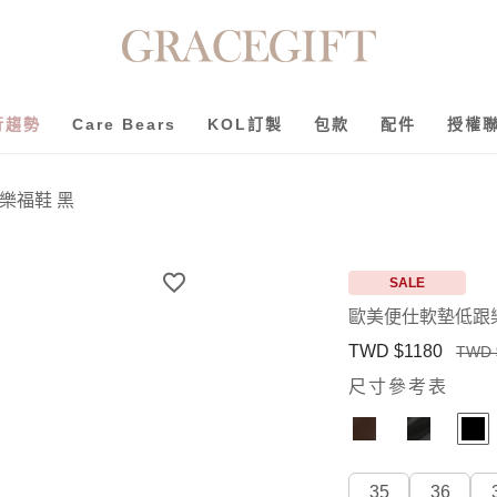
行趨勢
Care Bears
KOL訂製
包款
配件
授權
樂福鞋 黑
SALE
歐美便仕軟墊低跟
TWD $1180
TWD 
尺寸參考表
35
36