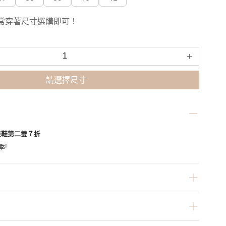
常穿著尺寸選購即可！
+
請選擇尺寸
美鞋第二雙７折
季!