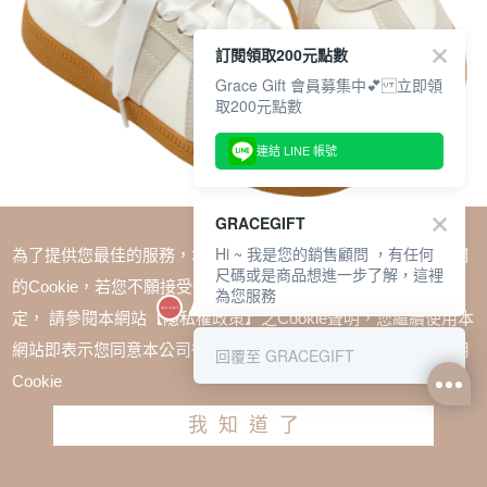
訂閱領取200元點數
Grace Gift 會員募集中💕 立即領
取200元點數
連結 LINE 帳號
GRACEGIFT
Hi ~ 我是您的銷售顧問 ，有任何
為了提供您最佳的服務，本網站會在您的電腦中放置並取用我們
尺碼或是商品想進一步了解，這裡
的Cookie，若您不願接受Cookie時應如何變更電腦的Cookie設
為您服務
定， 請參閱本網站【隱私權政策】之Cookie聲明，您繼續使用本
SALE
網站即表示您同意本公司得按本網站使用條款之Cookie聲明使用
回覆至 GRACEGIFT
輕盈必備2WAY緞帶機能德訓鞋 杏
Cookie
TWD $1780
TWD $1180
我知道了
尺寸參考表
請選擇尺寸