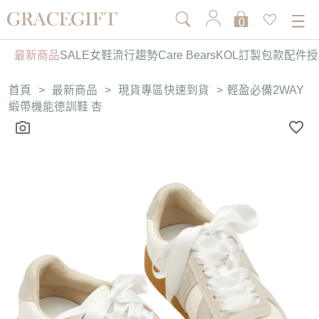
0
最新商品
SALE
女鞋
流行趨勢
Care Bears
KOL訂製
包款
配件
授
首頁
>
最新商品
>
現貨專區快速到貨
>
輕盈必備2WAY
緞帶機能德訓鞋 杏