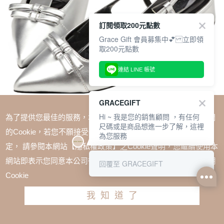
訂閱領取200元點數
Grace Gift 會員募集中💕 立即領
取200元點數
連結 LINE 帳號
GRACEGIFT
Hi ~ 我是您的銷售顧問 ，有任何
為了提供您最佳的服務，本網站會在您的電腦中放置並取用我們
尺碼或是商品想進一步了解，這裡
的Cookie，若您不願接受Cookie時應如何變更電腦的Cookie設
為您服務
定， 請參閱本網站【隱私權政策】之Cookie聲明，您繼續使用本
SALE
1+1=$1488(無法單退)
網站即表示您同意本公司得按本網站使用條款之Cookie聲明使用
回覆至 GRACEGIFT
赫本風尖頭雙蝴蝶結後空跟鞋 銀
Cookie
TWD $1780
TWD $1180
我知道了
尺寸參考表
請選擇尺寸