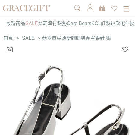
0
最新商品
SALE
女鞋
流行趨勢
Care Bears
KOL訂製
包款
配件
授
首頁
>
SALE
>
赫本風尖頭雙蝴蝶結後空跟鞋 銀