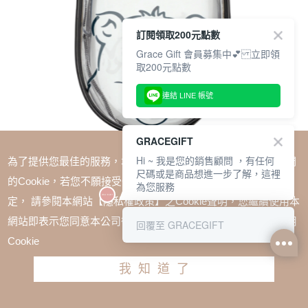
訂閱領取200元點數
Grace Gift 會員募集中💕 立即領
取200元點數
連結 LINE 帳號
GRACEGIFT
Hi ~ 我是您的銷售顧問 ，有任何
為了提供您最佳的服務，本網站會在您的電腦中放置並取用我們
尺碼或是商品想進一步了解，這裡
的Cookie，若您不願接受Cookie時應如何變更電腦的Cookie設
為您服務
定， 請參閱本網站【隱私權政策】之Cookie聲明，您繼續使用本
SALE
網站即表示您同意本公司得按本網站使用條款之Cookie聲明使用
回覆至 GRACEGIFT
Care Bears × NTU 透明外出曬娃包 黑
Cookie
TWD $350
我知道了
加入購物車