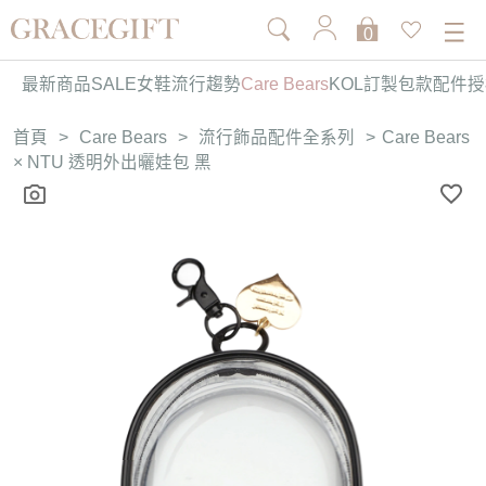
0
最新商品
SALE
女鞋
流行趨勢
Care Bears
KOL訂製
包款
配件
授
首頁
>
Care Bears
>
流行飾品配件全系列
>
Care Bears
× NTU 透明外出曬娃包 黑