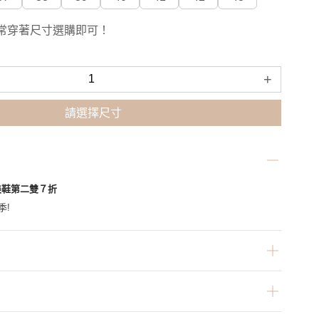
常穿著尺寸選購即可！
+
請選擇尺寸
美鞋第二雙７折
季!