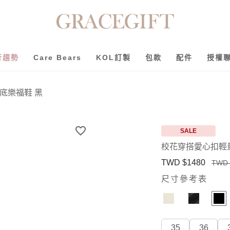
行趨勢
Care Bears
KOL訂製
包款
配件
授權
底樂福鞋 黑
SALE
校花穿搭愛心扣輕
TWD $1480
TWD 
尺寸參考表
35
36