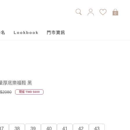
0
聯名
Lookbook
門市資訊
量厚底樂福鞋 黑
$2080
現省 TWD $600
37
38
39
40
41
42
43