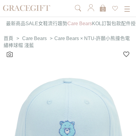
0
最新商品
SALE
女鞋
流行趨勢
Care Bears
KOL訂製
包款
配件
授
首頁
>
Care Bears
>
Care Bears × NTU-許願小熊撞色電
繡棒球帽 淺藍