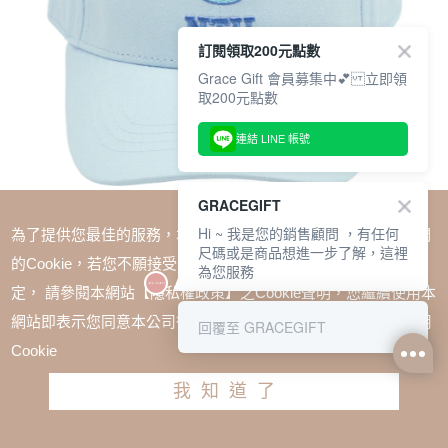
訂閱領取200元點數
Grace Gift 會員募集中💕 立即領
取200元點數
連結 LINE 帳號
GRACEGIFT
Hi ~ 我是您的銷售顧問 ，有任何
為了提供您最佳的服務，本網站會在您的電腦中放置並取用我們
尺碼或是商品想進一步了解，這裡
的Cookie，若您不願接受Cookie時應如何變更電腦的Cookie設
為您服務
定， 請參閱本網站【隱私權政策】之Cookie聲明，您繼續使用本
SALE
網站即表示您同意本公司得按本網站使用條款之Cookie聲明使用
回覆至 GRACEGIFT
Care Bears × NTU-許願小熊撞色電繡棒球帽 淺藍
Cookie
TWD $680
我知道了
加入購物車